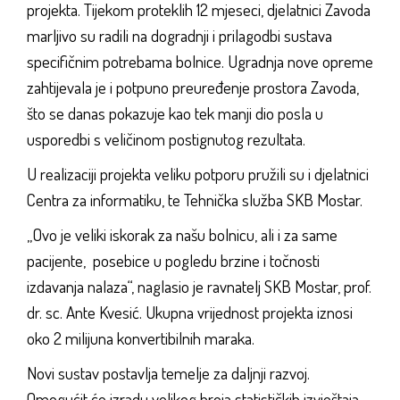
projekta. Tijekom proteklih 12 mjeseci, djelatnici Zavoda
marljivo su radili na dogradnji i prilagodbi sustava
specifičnim potrebama bolnice. Ugradnja nove opreme
zahtijevala je i potpuno preuređenje prostora Zavoda,
što se danas pokazuje kao tek manji dio posla u
usporedbi s veličinom postignutog rezultata.
U realizaciji projekta veliku potporu pružili su i djelatnici
Centra za informatiku, te Tehnička služba SKB Mostar.
„Ovo je veliki iskorak za našu bolnicu, ali i za same
pacijente, posebice u pogledu brzine i točnosti
izdavanja nalaza“, naglasio je ravnatelj SKB Mostar, prof.
dr. sc. Ante Kvesić. Ukupna vrijednost projekta iznosi
oko 2 milijuna konvertibilnih maraka.
Novi sustav postavlja temelje za daljnji razvoj.
Omogućit će izradu velikog broja statističkih izvještaja,