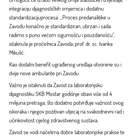
integraciju dijagnostičkih smjernica i dodatnu
standardizacijuprocesa. „Proces predanalitike u
Zavodu konačno je standardiziran, ubrzan i sada
radimo s puno većom sigurnošću i pouzdanošću“,
istaknula je pročelnica Zavoda, prof. dr. sc. Ivanka
Mikulić.
Kao dodatni benefit ugrađenog uređaja otvorene su i
dvije nove ambulante pri Zavodu.
Važno je istaknuti da Zavod za laboratorijsku
dijagnostiku SKB Mostar godišnje obavi više od 4
milijuna pretraga, što dodatno potvrđuje važnost ovog
iskoraka i njegov pozitivan utjecaj na svakodnevni rad i
učinkovitost cijelog zdravstvenog sustava.
Zavod se vodi načelima dobre laboratorijske prakse te