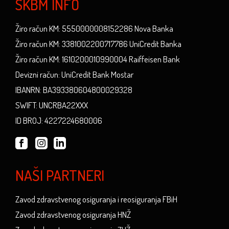
SKBM INFO
Žiro račun KM: 5550000008152286 Nova Banka
Žiro račun KM: 3381002200717786 UniCredit Banka
Žiro račun KM: 1610200010990004 Raiffeisen Bank
Devizni račun: UniCredit Bank Mostar
IBANRN: BA393380604800029328
SWIFT: UNCRBA22XXX
ID BROJ: 4227224680006
NAŠI PARTNERI
Zavod zdravstvenog osiguranja i reosiguranja FBiH
Zavod zdravstvenog osiguranja HNŽ