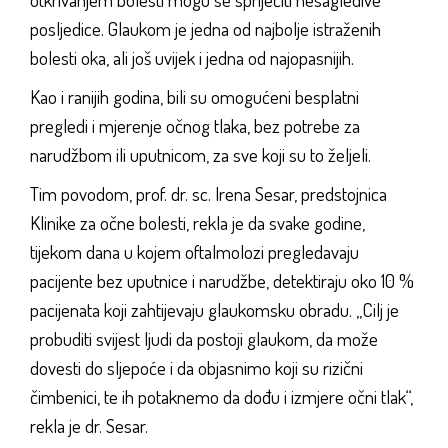
posljedice. Glaukom je jedna od najbolje istraženih
bolesti oka, ali još uvijek i jedna od najopasnijih.
Kao i ranijih godina, bili su omogućeni besplatni
pregledi i mjerenje očnog tlaka, bez potrebe za
narudžbom ili uputnicom, za sve koji su to željeli.
Tim povodom, prof. dr. sc. Irena Sesar, predstojnica
Klinike za očne bolesti, rekla je da svake godine,
tijekom dana u kojem oftalmolozi pregledavaju
pacijente bez uputnice i narudžbe, detektiraju oko 10 %
pacijenata koji zahtijevaju glaukomsku obradu. „Cilj je
probuditi svijest ljudi da postoji glaukom, da može
dovesti do sljepoće i da objasnimo koji su rizični
čimbenici, te ih potaknemo da dođu i izmjere očni tlak“,
rekla je dr. Sesar.