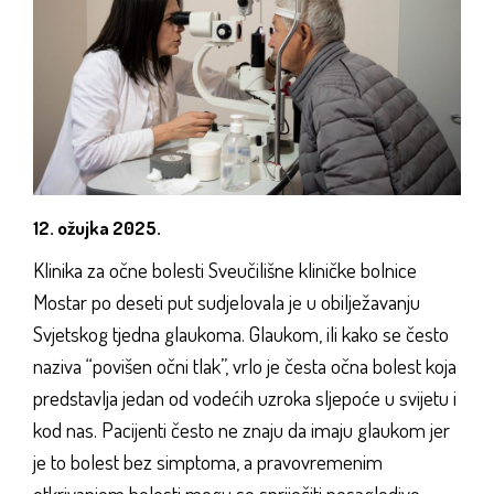
12. ožujka 2025.
Klinika za očne bolesti Sveučilišne kliničke bolnice
Mostar po deseti put sudjelovala je u obilježavanju
Svjetskog tjedna glaukoma. Glaukom, ili kako se često
naziva “povišen očni tlak”, vrlo je česta očna bolest koja
predstavlja jedan od vodećih uzroka sljepoće u svijetu i
kod nas. Pacijenti često ne znaju da imaju glaukom jer
je to bolest bez simptoma, a pravovremenim
otkrivanjem bolesti mogu se spriječiti nesagledive