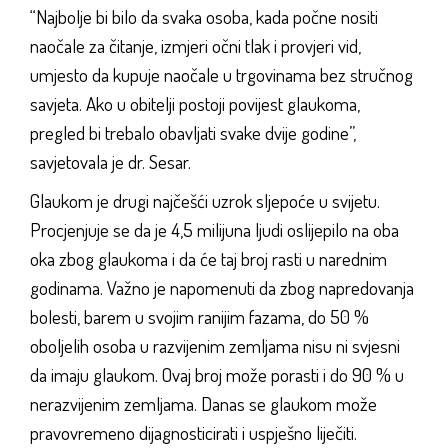
“Najbolje bi bilo da svaka osoba, kada počne nositi
naočale za čitanje, izmjeri očni tlak i provjeri vid,
umjesto da kupuje naočale u trgovinama bez stručnog
savjeta. Ako u obitelji postoji povijest glaukoma,
pregled bi trebalo obavljati svake dvije godine”,
savjetovala je dr. Sesar.
Glaukom je drugi najčešći uzrok sljepoće u svijetu.
Procjenjuje se da je 4,5 milijuna ljudi oslijepilo na oba
oka zbog glaukoma i da će taj broj rasti u narednim
godinama. Važno je napomenuti da zbog napredovanja
bolesti, barem u svojim ranijim fazama, do 50 %
oboljelih osoba u razvijenim zemljama nisu ni svjesni
da imaju glaukom. Ovaj broj može porasti i do 90 % u
nerazvijenim zemljama. Danas se glaukom može
pravovremeno dijagnosticirati i uspješno liječiti.