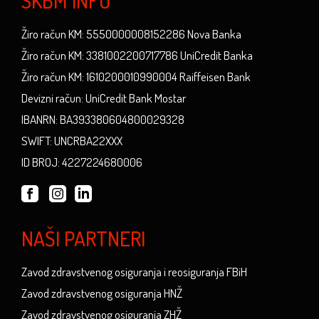
SKBM INFO
Žiro račun KM: 5550000008152286 Nova Banka
Žiro račun KM: 3381002200717786 UniCredit Banka
Žiro račun KM: 1610200010990004 Raiffeisen Bank
Devizni račun: UniCredit Bank Mostar
IBANRN: BA393380604800029328
SWIFT: UNCRBA22XXX
ID BROJ: 4227224680006
NAŠI PARTNERI
Zavod zdravstvenog osiguranja i reosiguranja FBiH
Zavod zdravstvenog osiguranja HNŽ
Zavod zdravstvenog osiguranja ZHŽ