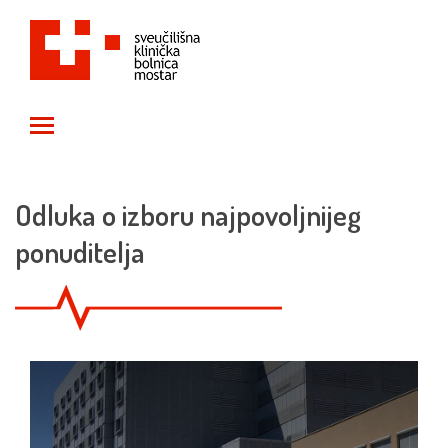
Toggle main menu visibility
Odluka o izboru najpovoljnijeg
ponuditelja