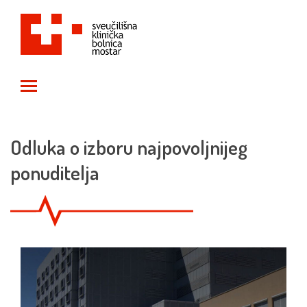
Toggle main menu visibility
Odluka o izboru najpovoljnijeg
ponuditelja