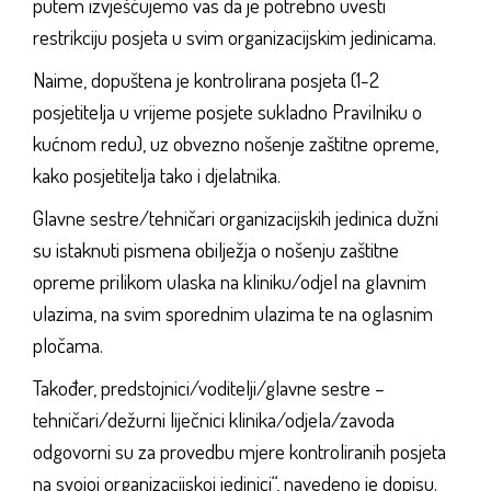
putem izvješćujemo vas da je potrebno uvesti
restrikciju posjeta u svim organizacijskim jedinicama.
Naime, dopuštena je kontrolirana posjeta (1-2
posjetitelja u vrijeme posjete sukladno Pravilniku o
kućnom redu), uz obvezno nošenje zaštitne opreme,
kako posjetitelja tako i djelatnika.
Glavne sestre/tehničari organizacijskih jedinica dužni
su istaknuti pismena obilježja o nošenju zaštitne
opreme prilikom ulaska na kliniku/odjel na glavnim
ulazima, na svim sporednim ulazima te na oglasnim
pločama.
Također, predstojnici/voditelji/glavne sestre –
tehničari/dežurni liječnici klinika/odjela/zavoda
odgovorni su za provedbu mjere kontroliranih posjeta
na svojoj organizacijskoj jedinici“, navedeno je dopisu.