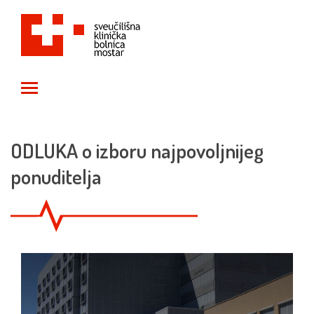
Toggle main menu visibility
ODLUKA o izboru najpovoljnijeg
ponuditelja