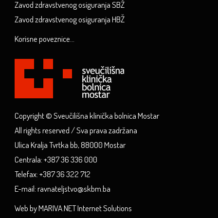
Zavod zdravstvenog osiguranja SBŽ
Zavod zdravstvenog osiguranja HBŽ
Korisne poveznice...
Copyright © Sveučilišna klinička bolnica Mostar
All rights reserved / Sva prava zadržana
Ulica Kralja Tvrtka bb, 88000 Mostar
Centrala: +387 36 336 000
Telefax: +387 36 322 712
E-mail: ravnateljstvo@skbm.ba
Web by MARIVA.NET Internet Solutions