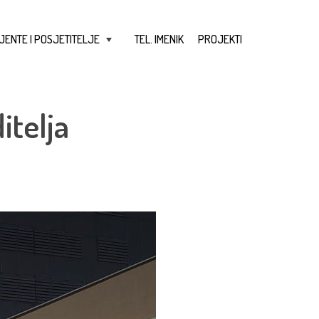
JENTE I POSJETITELJE
TEL. IMENIK
PROJEKTI
+
itelja