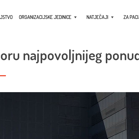
JSTVO
ORGANIZACIJSKE JEDINICE
NATJEČAJI
ZA PACI
+
+
ru najpovoljnijeg ponud