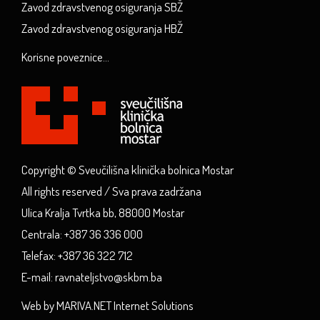
Zavod zdravstvenog osiguranja SBŽ
Zavod zdravstvenog osiguranja HBŽ
Korisne poveznice...
Copyright © Sveučilišna klinička bolnica Mostar
All rights reserved / Sva prava zadržana
Ulica Kralja Tvrtka bb, 88000 Mostar
Centrala: +387 36 336 000
Telefax: +387 36 322 712
E-mail: ravnateljstvo@skbm.ba
Web by MARIVA.NET Internet Solutions