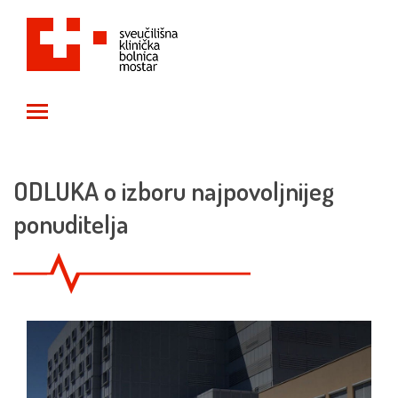
Toggle main menu visibility
ODLUKA o izboru najpovoljnijeg
ponuditelja