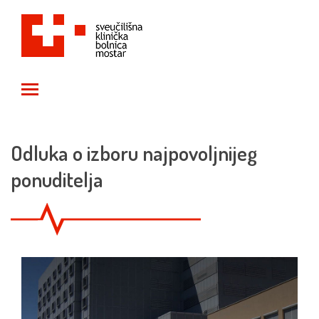
Toggle main menu visibility
Odluka o izboru najpovoljnijeg
ponuditelja