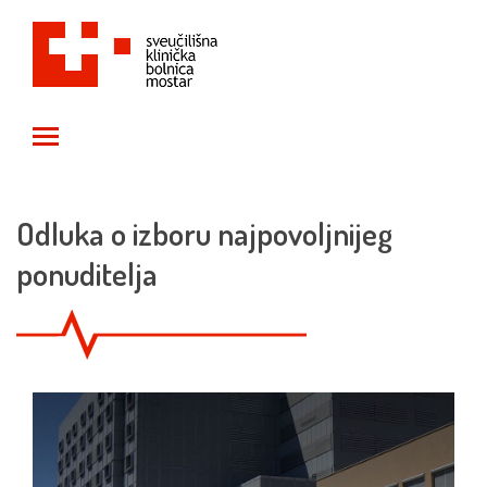
Toggle main menu visibility
Odluka o izboru najpovoljnijeg
ponuditelja