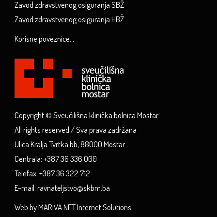
Zavod zdravstvenog osiguranja SBŽ
Zavod zdravstvenog osiguranja HBŽ
Korisne poveznice...
Copyright © Sveučilišna klinička bolnica Mostar
All rights reserved / Sva prava zadržana
Ulica Kralja Tvrtka bb, 88000 Mostar
Centrala: +387 36 336 000
Telefax: +387 36 322 712
E-mail: ravnateljstvo@skbm.ba
Web by MARIVA.NET Internet Solutions