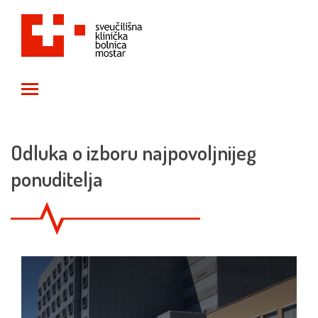
Toggle main menu visibility
Odluka o izboru najpovoljnijeg
ponuditelja