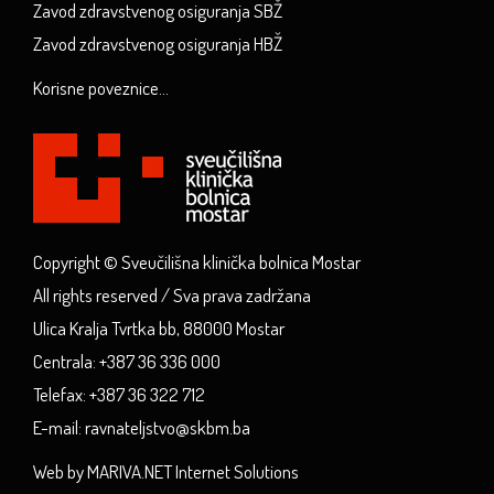
Zavod zdravstvenog osiguranja SBŽ
Zavod zdravstvenog osiguranja HBŽ
Korisne poveznice...
Copyright © Sveučilišna klinička bolnica Mostar
All rights reserved / Sva prava zadržana
Ulica Kralja Tvrtka bb, 88000 Mostar
Centrala: +387 36 336 000
Telefax: +387 36 322 712
E-mail: ravnateljstvo@skbm.ba
Web by MARIVA.NET Internet Solutions