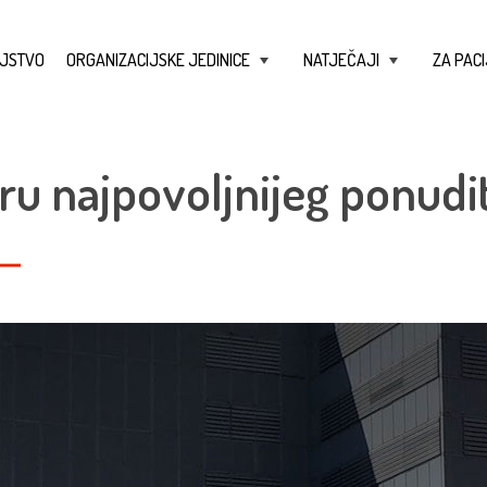
JSTVO
ORGANIZACIJSKE JEDINICE
NATJEČAJI
ZA PACI
+
+
ru najpovoljnijeg ponudit