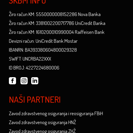
SKBM INFO
Žiro račun KM: 5550000008152286 Nova Banka
Žiro račun KM: 3381002200717786 UniCredit Banka
Žiro račun KM: 1610200010990004 Raiffeisen Bank
Devizni račun: UniCredit Bank Mostar
IBANRN: BA393380604800029328
SWIFT: UNCRBA22XXX
ID BROJ: 4227224680006
NAŠI PARTNERI
Zavod zdravstvenog osiguranja i reosiguranja FBiH
Zavod zdravstvenog osiguranja HNŽ
Zavod zdravstvenog osiguranja ZHŽ