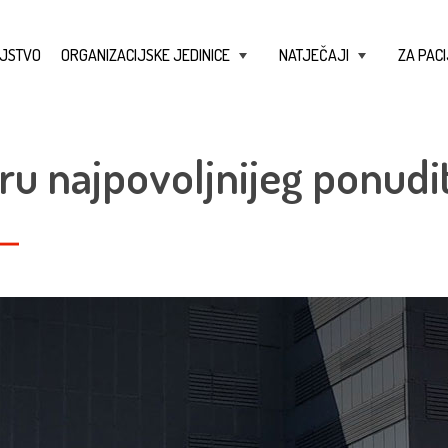
JSTVO
ORGANIZACIJSKE JEDINICE
NATJEČAJI
ZA PACI
+
+
ru najpovoljnijeg ponudit