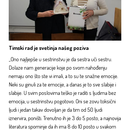
Timski rad je svetinja našeg poziva
„Ono najljepše u sestrinstvu je da sestra uči sestru.
Dolaze nam generacije koje po svom nahođenju
nemaju ono što ste vi imali, a to su te snažne emocije.
Neki su ginuli za te emocije, a danas je to sve slabije i
slabije. U svim poslovima teško je raditi s ljudima bez
emocija, u sestrinstvu pogotovo. Oni se zovu toksični
ljudi i jedan takav dovoljan je da tim od 50 ljudi
iznervira, poništi. Trenutno ih je 3 do 5 posto, a najnovija
literatura spominje da ih ima 8 do 10 posto u svakom