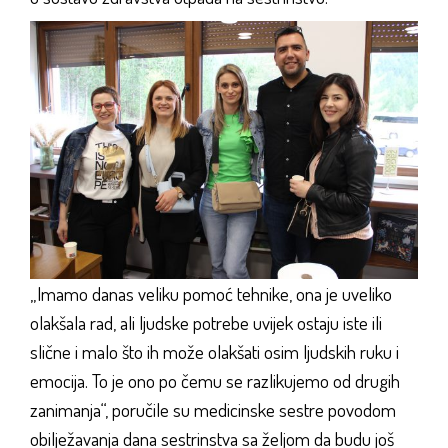
„Imamo danas veliku pomoć tehnike, ona je uveliko
olakšala rad, ali ljudske potrebe uvijek ostaju iste ili
slične i malo što ih može olakšati osim ljudskih ruku i
emocija. To je ono po čemu se razlikujemo od drugih
zanimanja“, poručile su medicinske sestre povodom
obilježavanja dana sestrinstva sa željom da budu još