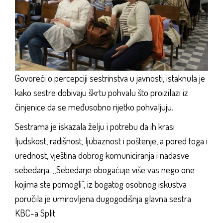
Govoreći o percepciji sestrinstva u javnosti, istaknula je
kako sestre dobivaju škrtu pohvalu što proizilazi iz
činjenice da se međusobno rijetko pohvaljuju.
Sestrama je iskazala želju i potrebu da ih krasi
ljudskost, radišnost, ljubaznost i poštenje, a pored toga i
urednost, vještina dobrog komuniciranja i nadasve
sebedarja. „Sebedarje obogaćuje više vas nego one
kojima ste pomogli“, iz bogatog osobnog iskustva
poručila je umirovljena dugogodišnja glavna sestra
KBC-a Split.