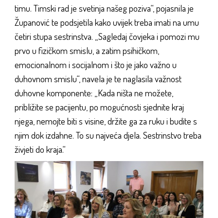
timu. Timski rad je svetinja našeg poziva“, pojasnila je
Županović te podsjetila kako uvijek treba imati na umu
četiri stupa sestrinstva. „Sagledaj čovjeka i pomozi mu
prvo u fizičkom smislu, a zatim psihičkom,
emocionalnom i socijalnom i što je jako važno u
duhovnom smislu“, navela je te naglasila važnost
duhovne komponente: „Kada ništa ne možete,
približite se pacijentu, po mogućnosti sjednite kraj
njega, nemojte biti s visine, držite ga za ruku i budite s
njim dok izdahne. To su najveća djela. Sestrinstvo treba
živjeti do kraja.“