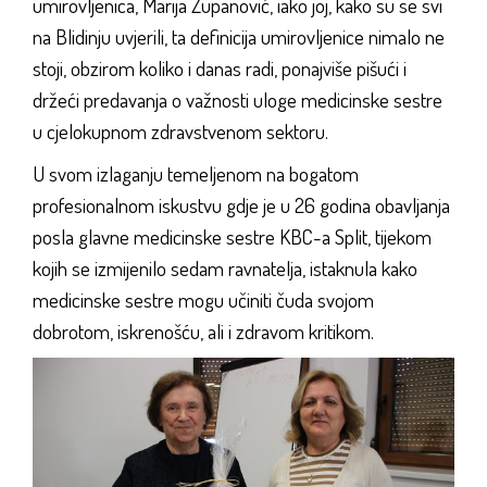
umirovljenica, Marija Županović, iako joj, kako su se svi
na Blidinju uvjerili, ta definicija umirovljenice nimalo ne
stoji, obzirom koliko i danas radi, ponajviše pišući i
držeći predavanja o važnosti uloge medicinske sestre
u cjelokupnom zdravstvenom sektoru.
U svom izlaganju temeljenom na bogatom
profesionalnom iskustvu gdje je u 26 godina obavljanja
posla glavne medicinske sestre KBC-a Split, tijekom
kojih se izmijenilo sedam ravnatelja, istaknula kako
medicinske sestre mogu učiniti čuda svojom
dobrotom, iskrenošću, ali i zdravom kritikom.