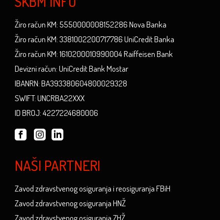
SKBM INFO
Žiro račun KM: 5550000008152286 Nova Banka
Žiro račun KM: 3381002200717786 UniCredit Banka
Žiro račun KM: 1610200010990004 Raiffeisen Bank
Devizni račun: UniCredit Bank Mostar
IBANRN: BA393380604800029328
SWIFT: UNCRBA22XXX
ID BROJ: 4227224680006
NAŠI PARTNERI
Zavod zdravstvenog osiguranja i reosiguranja FBiH
Zavod zdravstvenog osiguranja HNŽ
Zavod zdravstvenog osiguranja ZHŽ