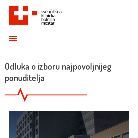
Toggle main menu visibility
Odluka o izboru najpovoljnijeg
ponuditelja