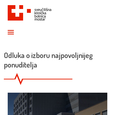
Toggle main menu visibility
Odluka o izboru najpovoljnijeg
ponuditelja