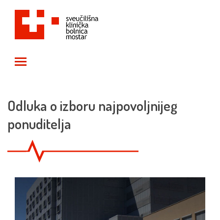
Toggle main menu visibility
Odluka o izboru najpovoljnijeg
ponuditelja