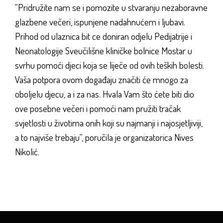
“Pridružite nam se i pomozite u stvaranju nezaboravne
glazbene večeri, ispunjene nadahnućem i ljubavi.
Prihod od ulaznica bit ce doniran odjelu Pedijatrije i
Neonatologije Sveučilišne kliničke bolnice Mostar u
svrhu pomoći djeci koja se liječe od ovih teških bolesti.
Vaša potpora ovom događaju značiti će mnogo za
oboljelu djecu, a i za nas. Hvala Vam što ćete biti dio
ove posebne večeri i pomoći nam pružiti tračak
svjetlosti u životima onih koji su najmanji i najosjetljiviji,
a to najviše trebaju“, poručila je organizatorica Nives
Nikolić.