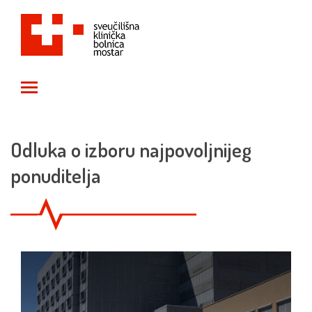
Toggle main menu visibility
Odluka o izboru najpovoljnijeg
ponuditelja