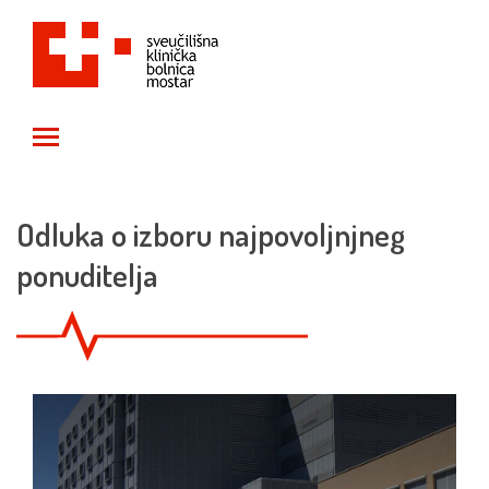
Toggle main menu visibility
Odluka o izboru najpovoljnjneg
ponuditelja