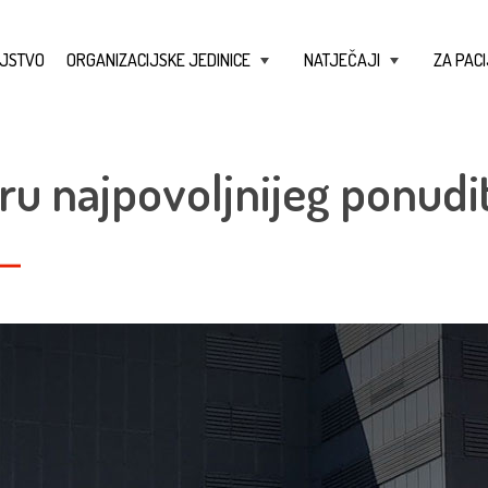
JSTVO
ORGANIZACIJSKE JEDINICE
NATJEČAJI
ZA PACI
+
+
ru najpovoljnijeg ponudit