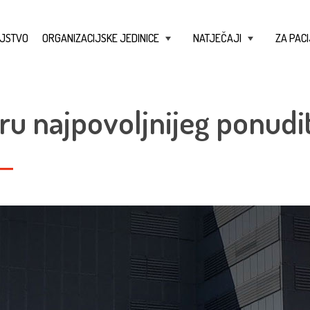
JSTVO
ORGANIZACIJSKE JEDINICE
NATJEČAJI
ZA PACI
+
+
ru najpovoljnijeg ponudit