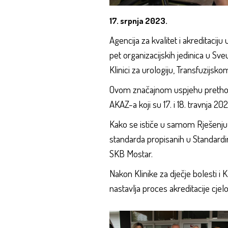
17. srpnja 2023.
Agencija za kvalitet i akreditaciju 
pet organizacijskih jedinica u Sveuč
Klinici za urologiju, Transfuzijsko
Ovom značajnom uspjehu prethodio
AKAZ-a koji su 17. i 18. travnja 2
Kako se ističe u samom Rješenju, n
standarda propisanih u Standardima
SKB Mostar.
Nakon Klinike za dječje bolesti i 
nastavlja proces akreditacije cjel