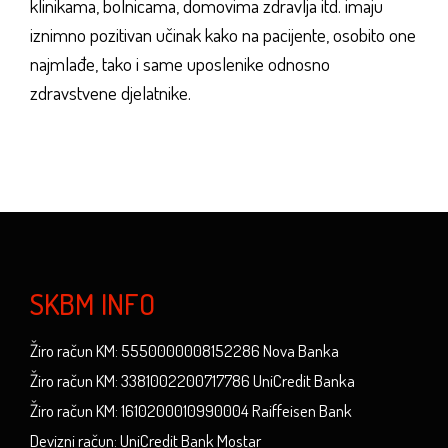
klinikama, bolnicama, domovima zdravlja itd. imaju
iznimno pozitivan učinak kako na pacijente, osobito one
najmlađe, tako i same uposlenike odnosno
zdravstvene djelatnike.
SKBM INFO
Žiro račun KM: 5550000008152286 Nova Banka
Žiro račun KM: 3381002200717786 UniCredit Banka
Žiro račun KM: 1610200010990004 Raiffeisen Bank
Devizni račun: UniCredit Bank Mostar