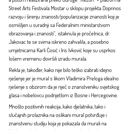
Street Arts Festivala Mostar u sklopu projekta Doprinos
razvoju i širenju znanosti/popularizacije znanosti koji je
osmišljen u suradnji sa Federalnim ministarstvom
obrazovanja i znanosti“, istaknula je pročelnica, dr.
Jakovac te se svima iskreno zahvalila, a posebno
umjetnicama Karli Ćosić i Iris Ivković koje su usprkos
lošem vremenu dovršili izradu murala.
Rekla je, također, kako nije bilo teško izabrati idejno
rješenje jer je mural s likom Vladimira Preloga idealno
rješenje s obzirom da je riječ o znanstveniku svjetskog
glasa i nobelovcu podrijetlom iz Bosne i Hercegovine.
Mnošto pozitivnih reakcija, kako djelatnika, tako i
slučajnih prolaznika na oslikani mural potvrđuje i
znanstvenu studiju koja je pokazala da murali na