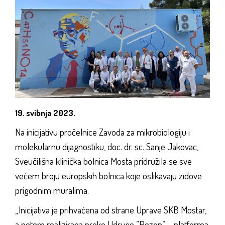
19. svibnja 2023.
Na inicijativu pročelnice Zavoda za mikrobiologiju i
molekularnu dijagnostiku, doc. dr. sc. Sanje Jakovac,
Sveučilišna klinička bolnica Mosta pridružila se sve
većem broju europskih bolnica koje oslikavaju zidove
prigodnim muralima.
„Inicijativa je prihvaćena od strane Uprave SKB Mostar,
a potom realizirana preko Udruge ”Rezon” – platforma