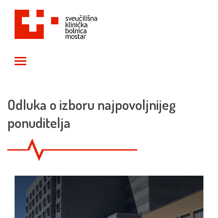
Toggle main menu visibility
Odluka o izboru najpovoljnijeg
ponuditelja