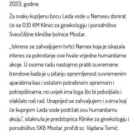
2023. godine.
Za svaku kupljenu bocu Leda vode u Namexu donirat
će se 0,10 KM Klinici za ginekologiju i porodništvo
Sveučilišne kliničke bolnice Mostar.
„Iskreno se zahvaljujem tvrtci Namex koja je iskazala
interes za pokretanje ove hvale vrijedne humanitarne
akcije. U svome radu nastojimo pratiti suvremene
trendove kada je u pitanju opremljenost suvremenim
aparatima kao i ostalom potrebnom opremom i
potrepštinama, no uvijek ima toga što bi poboljšalo i
olakšalo naš rad. Unaprijed se zahvaljujem i svima koji
će kupnjom Leda vode podržati ovu humanitarnu
akciju“, istaknula je predstojnica Klinike za ginekologiju i
porodništvo SKB Mostar, prof.dr.sc. Vajdana Tomić.