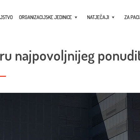
JSTVO
ORGANIZACIJSKE JEDINICE
NATJEČAJI
ZA PACI
+
+
ru najpovoljnijeg ponudit