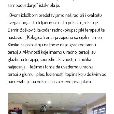
samopouzdanje“, istaknula je.
„Ovom izložbom predstavljamo naš rad, ali i kvalitetu
svega onoga što ti ljudi imaju i što pokažu“, rekao je
Damir Bošković, također radno-okupacijski terapeut te
nastavio : „Kolegica Irena i ja zajedno sa cijelim timom
Klinike za psihijatriju na tome dalje gradimo radnu
terapiju. Aktivnosti koje imamo u radnoj terapiji su
glazbena terapija, sportske aktivnosti, raznolika
natjecanja… Težimo i tome da uvedemo u radnu
terapiju glumu i ples. Iskrenost i toplina koju doživim od
pacijenata je na neki način za mene prva plaća“.