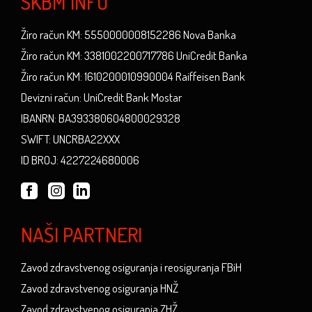
SKBM INFO
Žiro račun KM: 5550000008152286 Nova Banka
Žiro račun KM: 3381002200717786 UniCredit Banka
Žiro račun KM: 1610200010990004 Raiffeisen Bank
Devizni račun: UniCredit Bank Mostar
IBANRN: BA393380604800029328
SWIFT: UNCRBA22XXX
ID BROJ: 4227224680006
NAŠI PARTNERI
Zavod zdravstvenog osiguranja i reosiguranja FBiH
Zavod zdravstvenog osiguranja HNŽ
Zavod zdravstvenog osiguranja ZHŽ