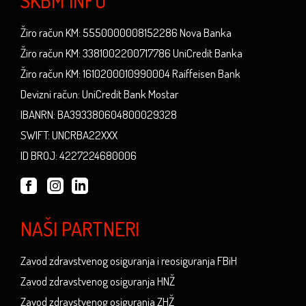
SKBM INFO
Žiro račun KM: 5550000008152286 Nova Banka
Žiro račun KM: 3381002200717786 UniCredit Banka
Žiro račun KM: 1610200010990004 Raiffeisen Bank
Devizni račun: UniCredit Bank Mostar
IBANRN: BA393380604800029328
SWIFT: UNCRBA22XXX
ID BROJ: 4227224680006
NAŠI PARTNERI
Zavod zdravstvenog osiguranja i reosiguranja FBiH
Zavod zdravstvenog osiguranja HNŽ
Zavod zdravstvenog osiguranja ZHŽ