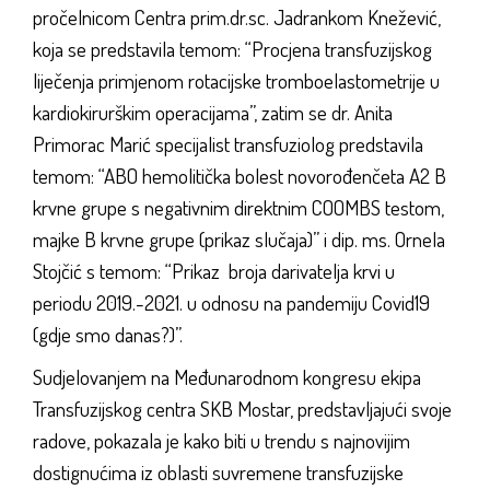
pročelnicom Centra prim.dr.sc. Jadrankom Knežević,
koja se predstavila temom: “Procjena transfuzijskog
liječenja primjenom rotacijske tromboelastometrije u
kardiokirurškim operacijama”, zatim se dr. Anita
Primorac Marić specijalist transfuziolog predstavila
temom: “ABO hemolitička bolest novorođenčeta A2 B
krvne grupe s negativnim direktnim COOMBS testom,
majke B krvne grupe (prikaz slučaja)” i dip. ms. Ornela
Stojčić s temom: “Prikaz broja darivatelja krvi u
periodu 2019.-2021. u odnosu na pandemiju Covid19
(gdje smo danas?)”.
Sudjelovanjem na Međunarodnom kongresu ekipa
Transfuzijskog centra SKB Mostar, predstavljajući svoje
radove, pokazala je kako biti u trendu s najnovijim
dostignućima iz oblasti suvremene transfuzijske