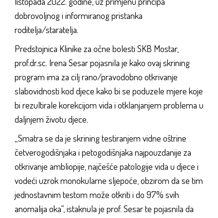
listopada 2022. godine, uz primjenu principa
dobrovoljnog i informiranog pristanka
roditelja/staratelja.
Predstojnica Klinike za očne bolesti SKB Mostar,
prof.dr.sc. Irena Sesar pojasnila je kako ovaj skrining
program ima za cilj rano/pravodobno otkrivanje
slabovidnosti kod djece kako bi se poduzele mjere koje
bi rezultirale korekcijom vida i otklanjanjem problema u
daljnjem životu djece.
„Smatra se da je skrining testiranjem vidne oštrine
četverogodišnjaka i petogodišnjaka najpouzdanije za
otkrivanje ambliopije, najčešće patologije vida u djece i
vodeći uzrok monokularne sljepoće, obzirom da se tim
jednostavnim testom može otkriti i do 97% svih
anomalija oka“, istaknula je prof. Sesar te pojasnila da