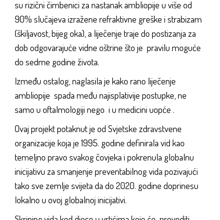
su rizični čimbenici za nastanak ambliopije u više od
90% slučajeva izražene refraktivne greške i strabizam
(škiljavost, bijeg oka), a liječenje traje do postizanja za
dob odgovarajuće vidne oštrine što je pravilu moguće
do sedme godine života.
Između ostalog, naglasila je kako rano liječenje
ambliopije spada među najisplativije postupke, ne
samo u oftalmologiji nego i u medicini uopće .
Ovaj projekt potaknut je od Svjetske zdravstvene
organizacije koja je 1995. godine definirala vid kao
temeljno pravo svakog čovjeka i pokrenula globalnu
inicijativu za smanjenje preventabilnog vida pozivajući
tako sve zemlje svijeta da do 2020. godine doprinesu
lokalno u ovoj globalnoj inicijativi.
Skrining vida kod djece u vrtićima koje će provoditi