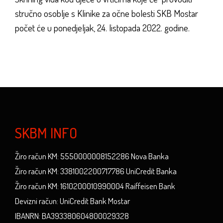
stručno osoblje s Klinike za očne bolesti SKB Mostar
počet će u ponedjeljak, 24. listopada 2022. godine.
SKBM INFO
Žiro račun KM: 5550000008152286 Nova Banka
Žiro račun KM: 3381002200717786 UniCredit Banka
Žiro račun KM: 1610200010990004 Raiffeisen Bank
Devizni račun: UniCredit Bank Mostar
IBANRN: BA393380604800029328