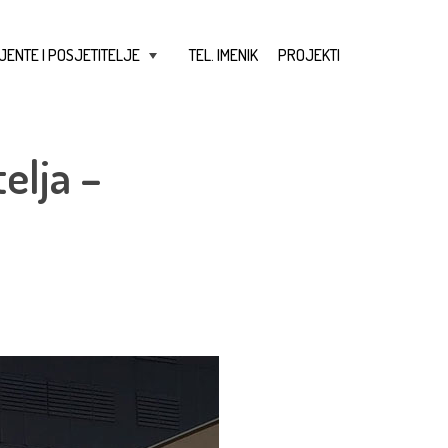
JENTE I POSJETITELJE
TEL. IMENIK
PROJEKTI
+
elja –