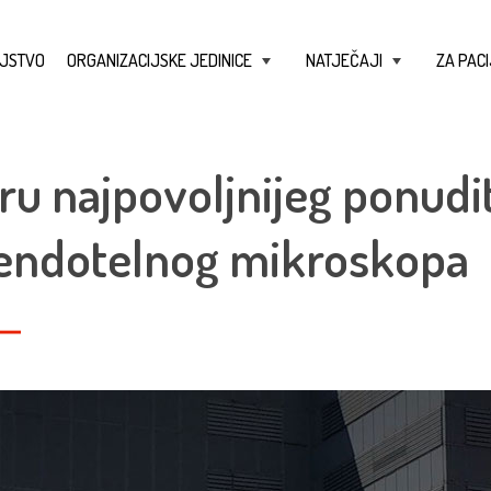
JSTVO
ORGANIZACIJSKE JEDINICE
NATJEČAJI
ZA PACI
+
+
ru najpovoljnijeg ponudit
endotelnog mikroskopa