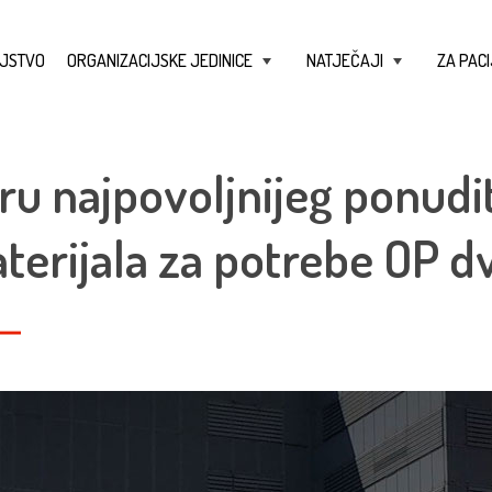
JSTVO
ORGANIZACIJSKE JEDINICE
NATJEČAJI
ZA PACI
+
+
ru najpovoljnijeg ponudit
terijala za potrebe OP d