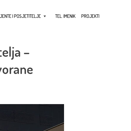
JENTE I POSJETITELJE
TEL. IMENIK
PROJEKTI
+
elja –
vorane