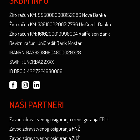
SKBM INFO
Žiro račun KM: 5550000008152286 Nova Banka
Žiro račun KM: 3381002200717786 UniCredit Banka
Žiro račun KM: 1610200010990004 Raiffeisen Bank
Devizni račun: UniCredit Bank Mostar
IBANRN: BA393380604800029328
SWIFT: UNCRBA22XXX
ID BROJ: 4227224680006
NAŠI PARTNERI
Zavod zdravstvenog osiguranja i reosiguranja FBiH
Zavod zdravstvenog osiguranja HNŽ
Zavod zdravstvenog osiguranja ZHŽ