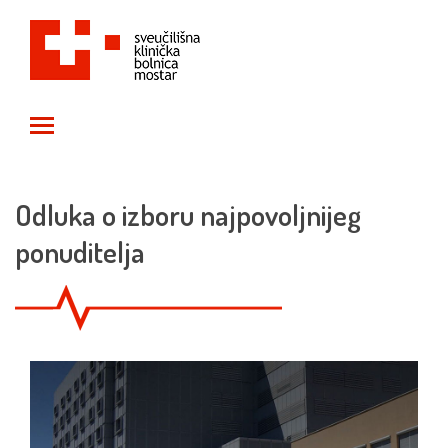
Toggle main menu visibility
Odluka o izboru najpovoljnijeg
ponuditelja