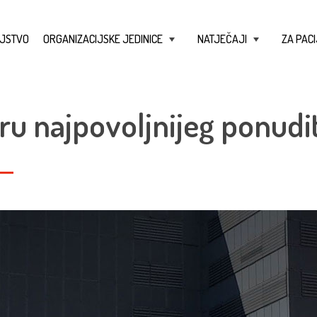
JSTVO
ORGANIZACIJSKE JEDINICE
NATJEČAJI
ZA PACI
+
+
ru najpovoljnijeg ponudit