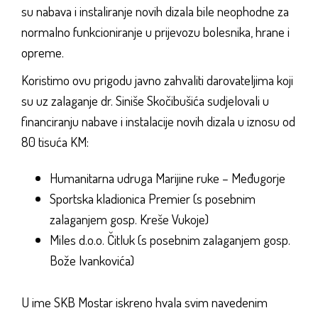
su nabava i instaliranje novih dizala bile neophodne za
normalno funkcioniranje u prijevozu bolesnika, hrane i
opreme.
Koristimo ovu prigodu javno zahvaliti darovateljima koji
su uz zalaganje dr. Siniše Skočibušića sudjelovali u
financiranju nabave i instalacije novih dizala u iznosu od
80 tisuća KM:
Humanitarna udruga Marijine ruke – Međugorje
Sportska kladionica Premier (s posebnim
zalaganjem gosp. Kreše Vukoje)
Miles d.o.o. Čitluk (s posebnim zalaganjem gosp.
Bože Ivankovića)
U ime SKB Mostar iskreno hvala svim navedenim