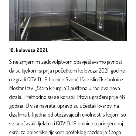
16. kolovoza 2021.
S neizmjernim zadovoljstvom obavještavamo javnost
da su tijekom srpnja i početkom kolovoza 2021. godine
u zgradi COVID-19 bolnice Sveučilišne kliničke bolnice
Mostar (tzv. „Stara kirurgija“) puštena u rad dva nova
dizala. Prethodno su se koristili liftovi ugrađeni prije 48
godina. U više navrata, upravo su učestali kvarovi na
dizalima bili jedna od otežavajućih okolnosti s kojom su
se suočavali djelatnici COVID-19 bolnice u primjerenoj
skrbi za bolesnike tijekom proteklog razdoblja. Stoga