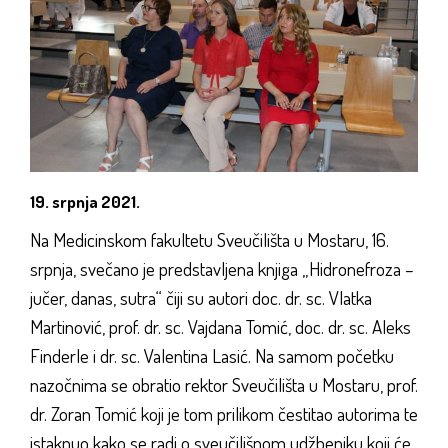
19. srpnja 2021.
Na Medicinskom fakultetu Sveučilišta u Mostaru, 16.
srpnja, svečano je predstavljena knjiga „Hidronefroza –
jučer, danas, sutra“ čiji su autori doc. dr. sc. Vlatka
Martinović, prof. dr. sc. Vajdana Tomić, doc. dr. sc. Aleks
Finderle i dr. sc. Valentina Lasić. Na samom početku
nazočnima se obratio rektor Sveučilišta u Mostaru, prof.
dr. Zoran Tomić koji je tom prilikom čestitao autorima te
istaknuo kako se radi o sveučilišnom udžbeniku koji će