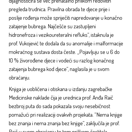
dijagnosticira se već prenatalno prilikom redovitih
pregleda trudnica. Pravilna obrada te djece prije i
poslije rođenja može spriječiti napredovanje u konačno
zatajenje bubrega. Najčešće su zastupljeni
hidronefroza i vezikoureteralni refluks“, istaknula je
prof. Vukojević te dodala da su anomalije i malformacije
mokraćnog sustava dosta česte. „Pojavljuju se u 6 do
10 % živorođene djece i vodeći su razlog konačnog
zatajenja bubrega kod djece“, naglasila je u svom
obraćanju.
Knjiga je uobličena i otiskana u izdanju zagrebačke
Medicinske naklade čija je urednica prof. Anđa Raič
bezbroj puta do sada pokazala svoju nesebičnost
pomažući pri realizaciji ovakvih projekata. “Nema knjige
bez znanja i nema znanja bez knjige“, zaključila je prof.
Raič u svom obraćanju te tom prilikom čestitala