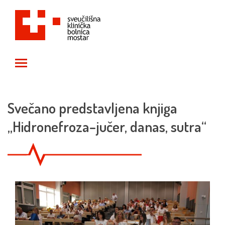
Toggle main menu visibility
Svečano predstavljena knjiga
„Hidronefroza–jučer, danas, sutra“