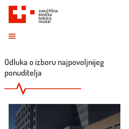
Toggle main menu visibility
Odluka o izboru najpovoljnijeg
ponuditelja