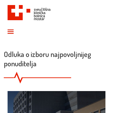
Toggle main menu visibility
Odluka o izboru najpovoljnijeg
ponuditelja