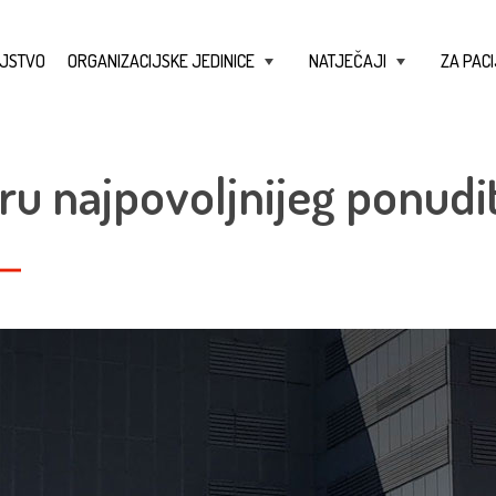
JSTVO
ORGANIZACIJSKE JEDINICE
NATJEČAJI
ZA PACI
+
+
ru najpovoljnijeg ponudit