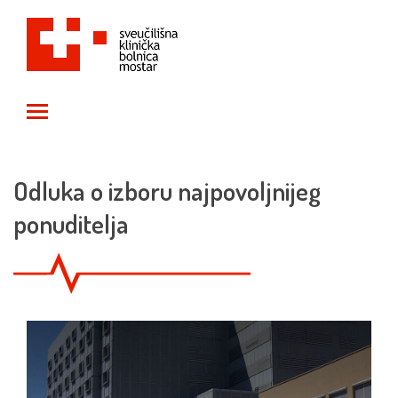
Toggle main menu visibility
Odluka o izboru najpovoljnijeg
ponuditelja