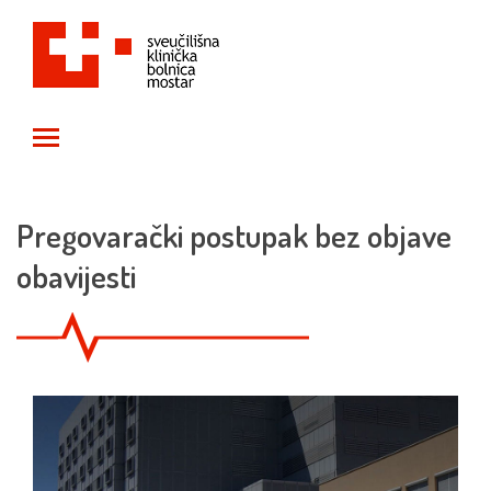
Toggle main menu visibility
Pregovarački postupak bez objave
obavijesti