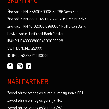
SKBM INFO
Žiro račun KM: 5550000008152286 Nova Banka
Žiro račun KM: 3381002200717786 UniCredit Banka
Žiro račun KM: 1610200010990004 Raiffeisen Bank
Devizni račun: UniCredit Bank Mostar
IBANRN: BA393380604800029328
SWIFT: UNCRBA22XXX
ID BROJ: 4227224680006
NAŠI PARTNERI
Zavod zdravstvenog osiguranja i reosiguranja FBiH
Zavod zdravstvenog osiguranja HNŽ
Zavod zdravstvenog osiguranja ZHŽ