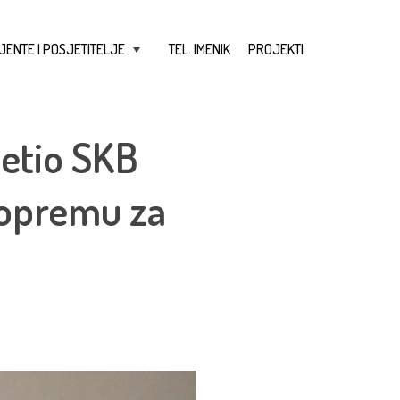
JENTE I POSJETITELJE
TEL. IMENIK
PROJEKTI
+
jetio SKB
 opremu za