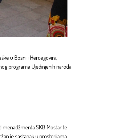
eške u Bosni i Hercegovini,
ojnog programa Ujedinjenih naroda
spred menadžmenta SKB Mostar te
Održan je sastanak u prostorijama