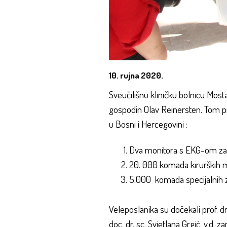
10. rujna 2020.
Sveučilišnu kliničku bolnicu Mosta
gospodin Olav Reinersten. Tom pr
u Bosni i Hercegovini :
Dva monitora s EKG-om za pr
20. 000 komada kirurških m
5.000 komada specijalnih 
Veleposlanika su dočekali prof. 
doc. dr. sc. Svjetlana Grgić, v.d.