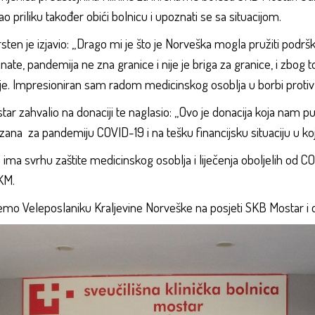
 priliku također obići bolnicu i upoznati se sa situacijom.
ten je izjavio: „Drago mi je što je Norveška mogla pružiti podršk
to znate, pandemija ne zna granice i nije je briga za granice, i zbo
e. Impresioniran sam radom medicinskog osoblja u borbi protiv
ar zahvalio na donaciji te naglasio: „Ovo je donacija koja nam 
zana za pandemiju COVID-19 i na tešku financijsku situaciju u koj
ma svrhu zaštite medicinskog osoblja i liječenja oboljelih od C
KM.
mo Veleposlaniku Kraljevine Norveške na posjeti SKB Mostar i 