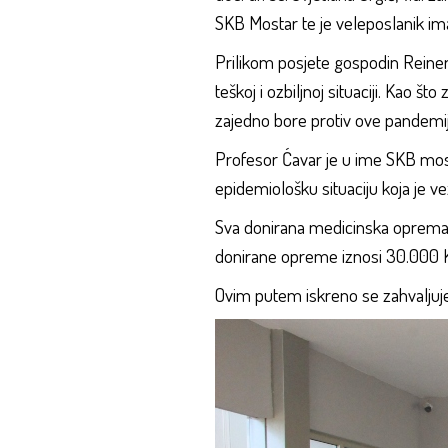
SKB Mostar te je veleposlanik imao
Prilikom posjete gospodin Reiners
teškoj i ozbiljnoj situaciji. Kao š
zajedno bore protiv ove pandemij
Profesor Ćavar je u ime SKB most
epidemiološku situaciju koja je ve
Sva donirana medicinska oprema i
donirane opreme iznosi 30.000 
Ovim putem iskreno se zahvaljuje