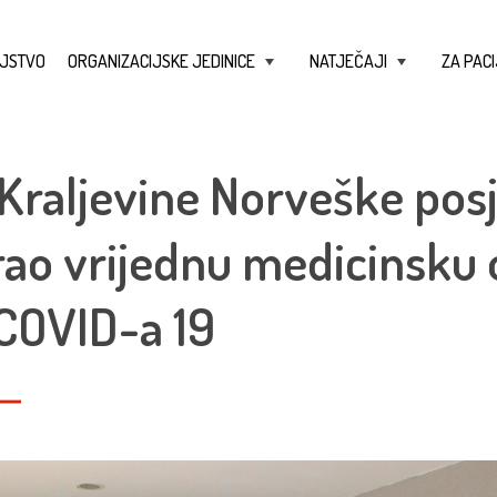
JSTVO
ORGANIZACIJSKE JEDINICE
NATJEČAJI
ZA PACI
+
+
Kraljevine Norveške pos
irao vrijednu medicinsku
 COVID-a 19