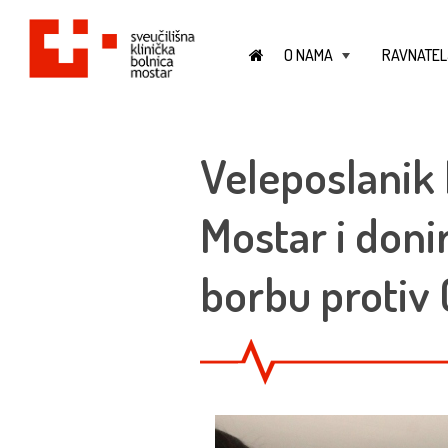
O NAMA
RAVNATEL
+
Veleposlanik 
Mostar i don
borbu protiv