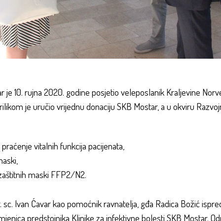
r je 10. rujna 2020. godine posjetio veleposlanik Kraljevine Norv
ilikom je uručio vrijednu donaciju SKB Mostar, a u okviru Razv
aćenje vitalnih funkcija pacijenata,
aski,
zaštitnih maski FFP2/N2.
dr. sc. Ivan Ćavar kao pomoćnik ravnatelja, gđa Radica Božić i
 zamjenica predstojnika Klinike za infektivne bolesti SKB Mostar. 