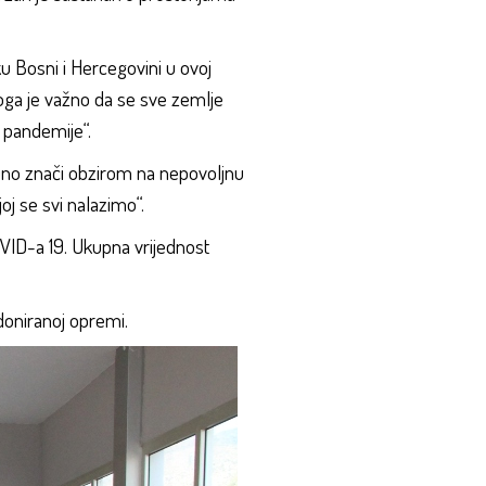
u Bosni i Hercegovini u ovoj
g toga je važno da se sve zemlje
 pandemije“.
puno znači obzirom na nepovoljnu
oj se svi nalazimo“.
OVID-a 19. Ukupna vrijednost
doniranoj opremi.