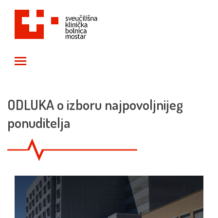
Toggle main menu visibility
ODLUKA o izboru najpovoljnijeg
ponuditelja