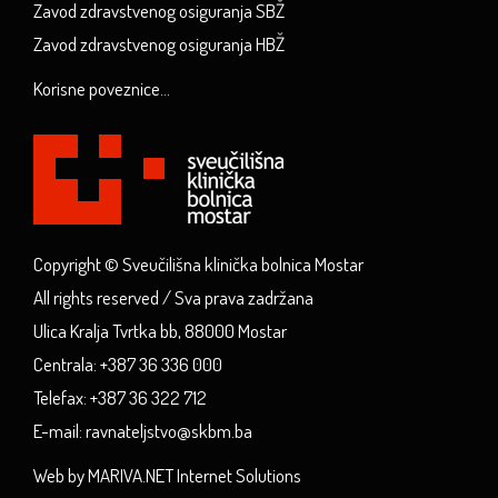
Zavod zdravstvenog osiguranja SBŽ
Zavod zdravstvenog osiguranja HBŽ
Korisne poveznice...
Copyright © Sveučilišna klinička bolnica Mostar
All rights reserved / Sva prava zadržana
Ulica Kralja Tvrtka bb, 88000 Mostar
Centrala: +387 36 336 000
Telefax: +387 36 322 712
E-mail: ravnateljstvo@skbm.ba
Web by MARIVA.NET Internet Solutions